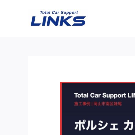
内
容
を
ス
キ
ッ
プ