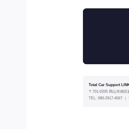
Total Car Support LIN
〒701-0205 岡山市南区
TEL: 080-2917-456