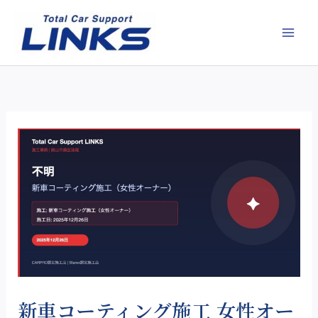
内
容
を
ス
キ
ッ
プ
新車コーティング施工 女性オー