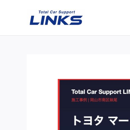
内
容
を
ス
キ
ッ
プ