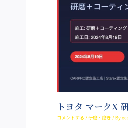
トヨタ マークX
コメントする
/
研磨・磨き
/ By
ec