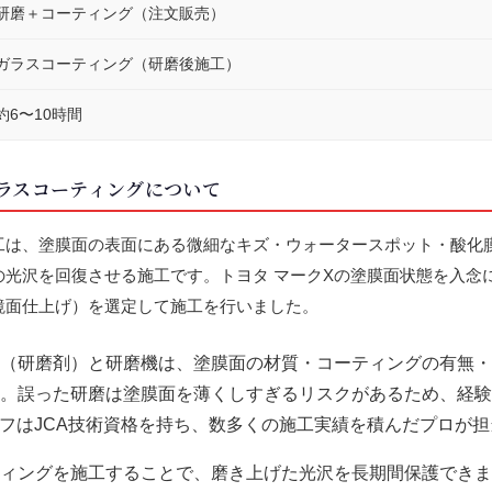
研磨＋コーティング（注文販売）
ガラスコーティング（研磨後施工）
約6〜10時間
ラスコーティングについて
工は、塗膜面の表面にある微細なキズ・ウォータースポット・酸化
の光沢を回復させる施工です。トヨタ マークXの塗膜面状態を入念
鏡面仕上げ）を選定して施工を行いました。
（研磨剤）と研磨機は、塗膜面の材質・コーティングの有無・
。誤った研磨は塗膜面を薄くしすぎるリスクがあるため、経験
タッフはJCA技術資格を持ち、数多くの施工実績を積んだプロが
ィングを施工することで、磨き上げた光沢を長期間保護できま