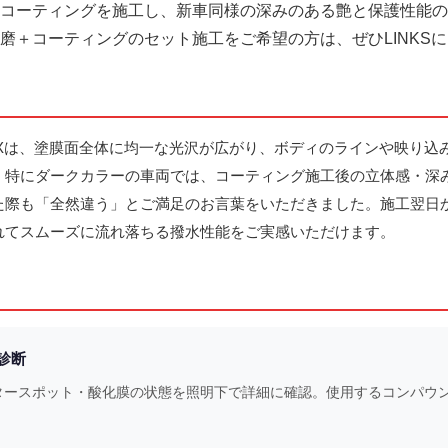
コーティングを施工し、新車同様の深みのある艶と保護性能の
磨＋コーティングのセット施工をご希望の方は、ぜひLINKS
クXは、塗膜面全体に均一な光沢が広がり、ボディのラインや映り込
。特にダークカラーの車両では、コーティング施工後の立体感・深
た際も「全然違う」とご満足のお言葉をいただきました。施工翌日
れてスムーズに流れ落ちる撥水性能をご実感いただけます。
面診断
タースポット・酸化膜の状態を照明下で詳細に確認。使用するコンパウ