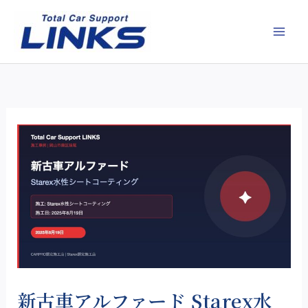
内
容
を
ス
キ
ッ
プ
新古車アルファード Starex水