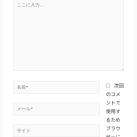
こ
こ
に
入
力…
名
次回
前
のコメ
*
ントで
メ
使用す
ー
るため
ル
ブラウ
サ
*
ザーに
イ